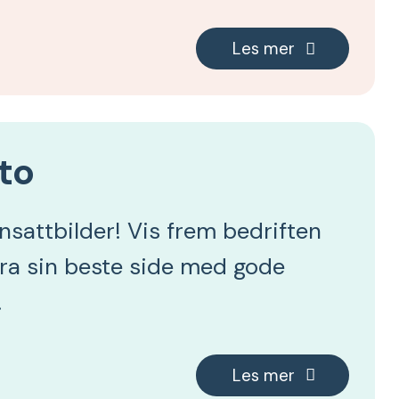
Les mer
to
nsattbilder! Vis frem bedriften
fra sin beste side med gode
.
Les mer