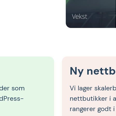
Ny nettb
ider som
Vi lager skale
rdPress-
nettbutikker i 
rangerer godt i