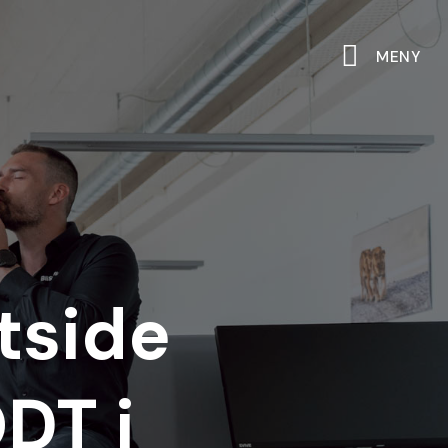
MENY
tside
DT i