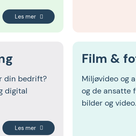
Les mer
ing
Film & fo
r din bedrift?
Miljøvideo og a
 digital
og de ansatte 
bilder og video
Les mer