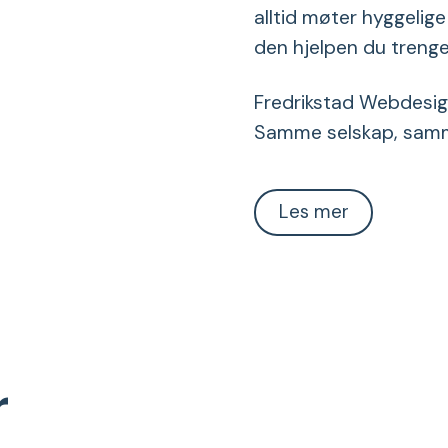
alltid møter hyggelig
den hjelpen du trenge
Fredrikstad Webdesign 
Samme selskap, samm
Les mer
r