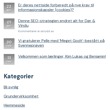
Er deres nettside forberedt på nye krav til
22
informasjonskapsler (cookies)?
apr
Denne SEO-strategien endret alt for Dør &
01
Vindu
apr
for
Kommentarer er skrudd av
Denne
SEO-
Vi gratulerer Pelle med ‘Meget Godt’-bestått på
30
strategien
Svenneprøven
sep
endret
alt
Velkommen som lærlinger, Kim Lukas og Benjamin!
for
13
Dør
sep
&
Vindu
Kategorier
Bli synlig
Grundervirksomhet
Hjemmeside