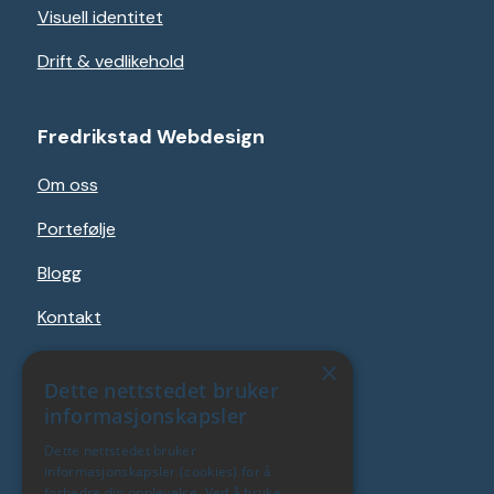
Visuell identitet
Drift & vedlikehold
Fredrikstad Webdesign
Om oss
Portefølje
Blogg
Kontakt
Personvernerklæring
×
Dette nettstedet bruker
Betingelser & vilkår
informasjonskapsler
Dette nettstedet bruker
informasjonskapsler (cookies) for å
Kontakt
forbedre din opplevelse. Ved å bruke