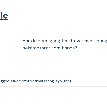
le
Har du noen gang tenkt over hvor man
søkemotorer som finnes?
agged
søkemotoroptimalisering
,
synlighet