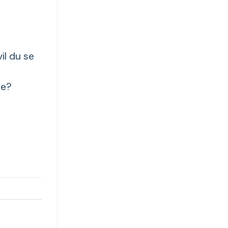
il du se
me?