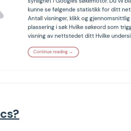
synlighet i Googles søkemotor. Du vil b
kunne se følgende statistikk for ditt ne
Antall visninger, klikk og gjennomsnittlig
plassering i søk Hvilke søkeord som trig
visning av nettstedet ditt Hvilke undersi
Continue reading
→
ics?