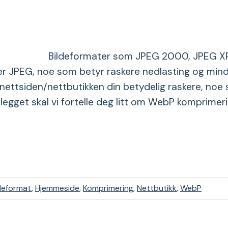
Bildeformater som JPEG 2000, JPEG X
er JPEG, noe som betyr raskere nedlasting og min
 nettsiden/nettbutikken din betydelig raskere, noe
legget skal vi fortelle deg litt om WebP komprimer
ldeformat
,
Hjemmeside
,
Komprimering
,
Nettbutikk
,
WebP