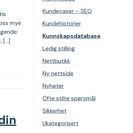
Kundecaser – SEO
tis
 oss mye
Kundehistorier
lgende:
Kunnskapsdatabase
 […]
Ledig stilling
Nettbutikk
Ny nettside
Nyheter
Ofte stilte spørsmål
Sikkerhet
din
Ukategorisert