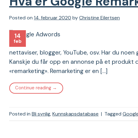
Hva er Google Remar
Posted on
14. februar 2020
by
Christine Eilertsen
14
feb
nettaviser, blogger, YouTube, osv. Har du noen
Kanskje du får opp en annonse på et produkt du 
«remarketing». Remarketing er en […]
Continue reading
→
Posted in
Bli synlig
,
Kunnskapsdatabase
|
Tagged
Googl