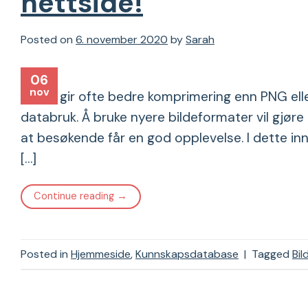
nettside!
Posted on
6. november 2020
by
Sarah
06
nov
WebP gir ofte bedre komprimering enn PNG ell
databruk. Å bruke nyere bildeformater vil gjøre
at besøkende får en god opplevelse. I dette inn
[…]
Continue reading
→
Posted in
Hjemmeside
,
Kunnskapsdatabase
|
Tagged
Bi