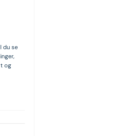
l du se
inger,
ut og