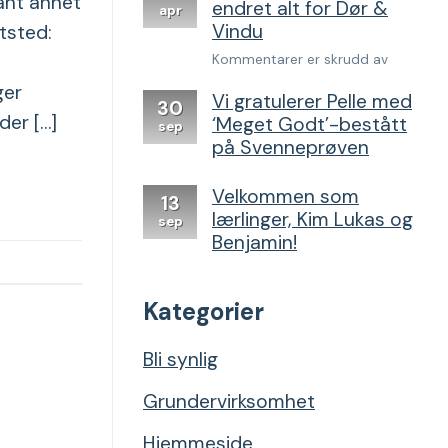
lant annet
endret alt for Dør &
apr
Vindu
ttsted:
for
Kommentarer er skrudd av
Denne
ger
Vi gratulerer Pelle med
SEO-
30
der […]
‘Meget Godt’-bestått
strategie
sep
endret
på Svenneprøven
alt
for
Velkommen som
13
Dør
lærlinger, Kim Lukas og
sep
&
Benjamin!
Vindu
Kategorier
Bli synlig
Grundervirksomhet
Hjemmeside