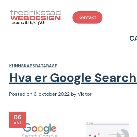
Skip
to
Kontakt
content
C
KUNNSKAPSDATABASE
Hva er Google Search
Posted on
6. oktober 2022
by
Victor
06
okt