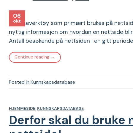
06
okt
analyseverktøy som primært brukes på nettside
nyttig informasjon om hvordan en nettside blir
Antall besøkende på nettsiden i en gitt perio
Continue reading
→
Posted in
Kunnskapsdatabase
HJEMMESIDE
,
KUNNSKAPSDATABASE
Derfor skal du bruke 