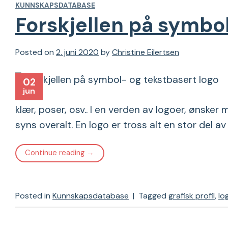
KUNNSKAPSDATABASE
Forskjellen på symbol
Posted on
2. juni 2020
by
Christine Eilertsen
02
jun
klær, poser, osv.. I en verden av logoer, ønsker 
syns overalt. En logo er tross alt en stor del a
Continue reading
→
Posted in
Kunnskapsdatabase
|
Tagged
grafisk profil
,
lo