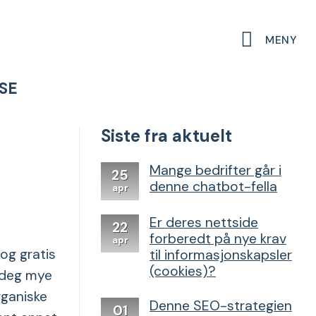
MENY
SE
Siste fra aktuelt
Mange bedrifter går i
25
denne chatbot-fella
apr
Er deres nettside
22
forberedt på nye krav
apr
og gratis
til informasjonskapsler
(cookies)?
 deg mye
rganiske
Denne SEO-strategien
01