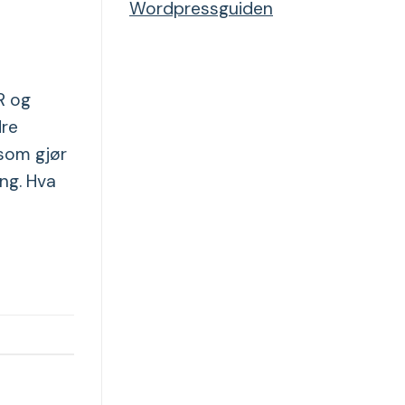
Wordpressguiden
R og
dre
 som gjør
ing. Hva