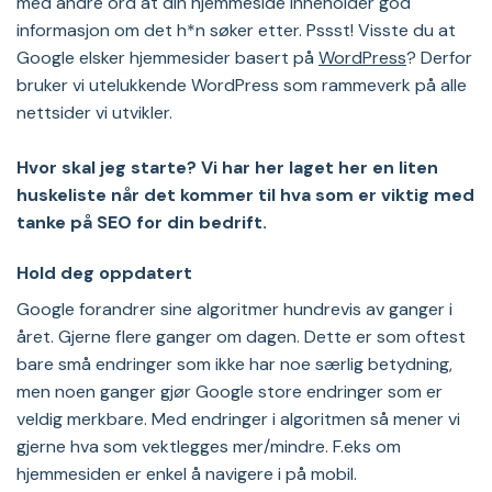
med andre ord at din hjemmeside inneholder god
informasjon om det h*n søker etter. Pssst! Visste du at
Google elsker hjemmesider basert på
WordPress
? Derfor
bruker vi utelukkende WordPress som rammeverk på alle
nettsider vi utvikler.
Hvor skal jeg starte? Vi har her laget her en liten
huskeliste når det kommer til hva som er viktig med
tanke på SEO for din bedrift.
Hold deg oppdatert
Google forandrer sine algoritmer hundrevis av ganger i
året. Gjerne flere ganger om dagen. Dette er som oftest
bare små endringer som ikke har noe særlig betydning,
men noen ganger gjør Google store endringer som er
veldig merkbare. Med endringer i algoritmen så mener vi
gjerne hva som vektlegges mer/mindre. F.eks om
hjemmesiden er enkel å navigere i på mobil.