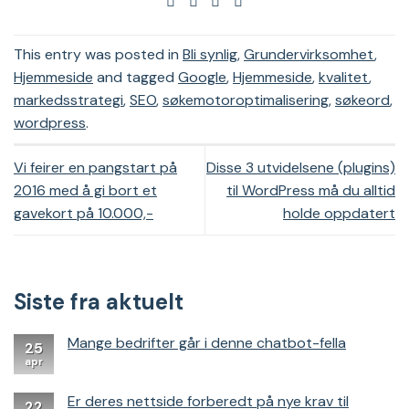
This entry was posted in
Bli synlig
,
Grundervirksomhet
,
Hjemmeside
and tagged
Google
,
Hjemmeside
,
kvalitet
,
markedsstrategi
,
SEO
,
søkemotoroptimalisering
,
søkeord
,
wordpress
.
Vi feirer en pangstart på
Disse 3 utvidelsene (plugins)
2016 med å gi bort et
til WordPress må du alltid
gavekort på 10.000,-
holde oppdatert
Siste fra aktuelt
Mange bedrifter går i denne chatbot-fella
25
apr
Er deres nettside forberedt på nye krav til
22