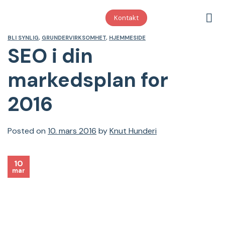
Skip
to
Kontakt
content
BLI SYNLIG
,
GRUNDERVIRKSOMHET
,
HJEMMESIDE
SEO i din
markedsplan for
2016
Posted on
10. mars 2016
by
Knut Hunderi
10
mar