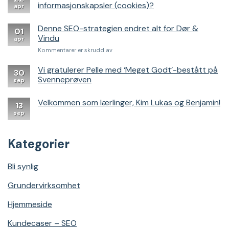
informasjonskapsler (cookies)?
apr
Denne SEO-strategien endret alt for Dør &
01
Vindu
apr
for
Kommentarer er skrudd av
Denne
SEO-
Vi gratulerer Pelle med ‘Meget Godt’-bestått på
30
strategien
Svenneprøven
sep
endret
alt
Velkommen som lærlinger, Kim Lukas og Benjamin!
for
13
Dør
sep
&
Vindu
Kategorier
Bli synlig
Grundervirksomhet
Hjemmeside
Kundecaser – SEO