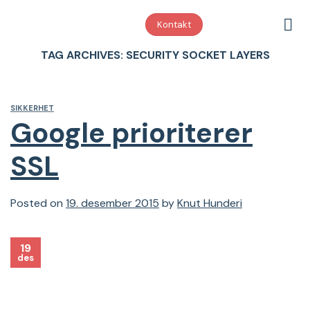
Skip
to
Kontakt
content
TAG ARCHIVES:
SECURITY SOCKET LAYERS
SIKKERHET
Google prioriterer
SSL
Posted on
19. desember 2015
by
Knut Hunderi
19
des