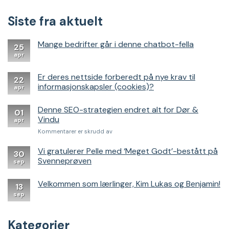
Siste fra aktuelt
Mange bedrifter går i denne chatbot-fella
25
apr
Er deres nettside forberedt på nye krav til
22
informasjonskapsler (cookies)?
apr
Denne SEO-strategien endret alt for Dør &
01
Vindu
apr
for
Kommentarer er skrudd av
Denne
SEO-
Vi gratulerer Pelle med ‘Meget Godt’-bestått på
30
strategien
Svenneprøven
sep
endret
alt
Velkommen som lærlinger, Kim Lukas og Benjamin!
for
13
Dør
sep
&
Vindu
Kategorier