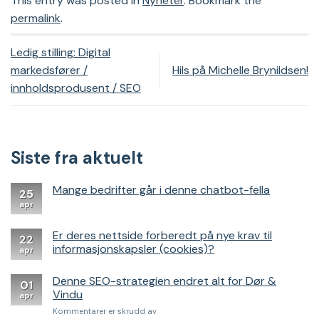
This entry was posted in
Nyheter
. Bookmark the
permalink
.
Ledig stilling: Digital
markedsfører /
Hils på Michelle Brynildsen!
innholdsprodusent / SEO
Siste fra aktuelt
Mange bedrifter går i denne chatbot-fella
25
apr
Er deres nettside forberedt på nye krav til
22
informasjonskapsler (cookies)?
apr
Denne SEO-strategien endret alt for Dør &
01
Vindu
apr
for
Kommentarer er skrudd av