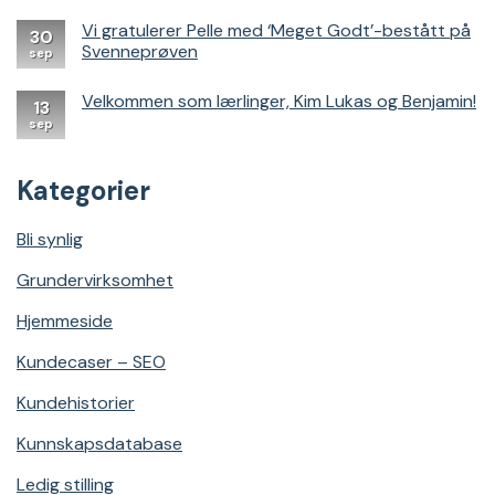
Denne
SEO-
Vi gratulerer Pelle med ‘Meget Godt’-bestått på
30
strategien
Svenneprøven
sep
endret
alt
Velkommen som lærlinger, Kim Lukas og Benjamin!
for
13
Dør
sep
&
Vindu
Kategorier
Bli synlig
Grundervirksomhet
Hjemmeside
Kundecaser – SEO
Kundehistorier
Kunnskapsdatabase
Ledig stilling