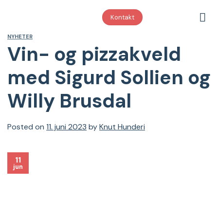
Skip
to
Kontakt
content
NYHETER
Vin- og pizzakveld
med Sigurd Sollien og
Willy Brusdal
Posted on
11. juni 2023
by
Knut Hunderi
11
jun