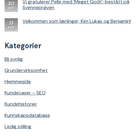
SEO-
Vi gratulerer Pelle med ‘Meget Godt’-bestått på
30
strategien
Svenneprøven
sep
endret
alt
Velkommen som lærlinger, Kim Lukas og Benjamin!
for
13
Dør
sep
&
Vindu
Kategorier
Bli synlig
Grundervirksomhet
Hjemmeside
Kundecaser – SEO
Kundehistorier
Kunnskapsdatabase
Ledig stilling