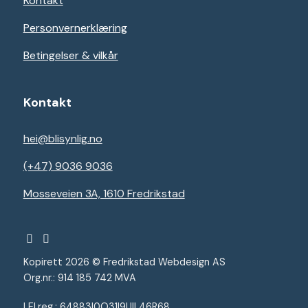
Kontakt
Personvernerklæring
Betingelser & vilkår
Kontakt
hei@blisynlig.no
(+47) 9036 9036
Mosseveien 3A, 1610 Fredrikstad
Kopirett 2026 © Fredrikstad Webdesign AS
Org.nr.: 914 185 742 MVA
LEI.reg.:
64883I0O31I9UIL46R68