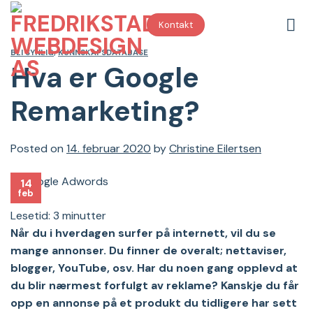
Skip
to
Kontakt
content
BLI SYNLIG
,
KUNNSKAPSDATABASE
Hva er Google
Remarketing?
Posted on
14. februar 2020
by
Christine Eilertsen
14
feb
Lesetid:
3
minutter
Når du i hverdagen surfer på internett, vil du se
mange annonser. Du finner de overalt; nettaviser,
blogger, YouTube, osv. Har du noen gang opplevd at
du blir nærmest forfulgt av reklame? Kanskje du får
opp en annonse på et produkt du tidligere har sett