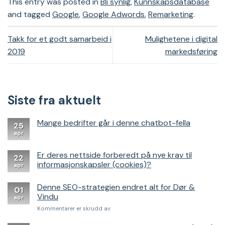
This entry was posted in
Bli synlig
,
Kunnskapsdatabase
and tagged
Google
,
Google Adwords
,
Remarketing
.
Takk for et godt samarbeid i
Mulighetene i digital
2019
markedsføring
Siste fra aktuelt
Mange bedrifter går i denne chatbot-fella
25
apr
Er deres nettside forberedt på nye krav til
22
informasjonskapsler (cookies)?
apr
Denne SEO-strategien endret alt for Dør &
01
Vindu
apr
for
Kommentarer er skrudd av
Denne