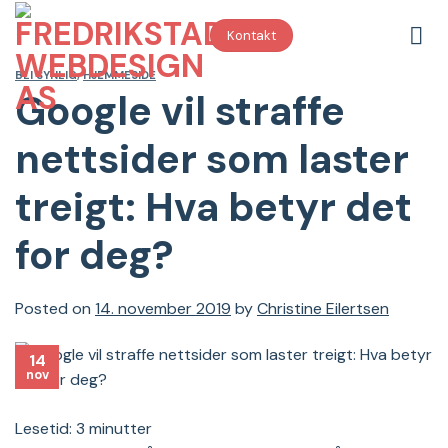
Skip
to
Kontakt
content
BLI SYNLIG
,
HJEMMESIDE
Google vil straffe
nettsider som laster
treigt: Hva betyr det
for deg?
Posted on
14. november 2019
by
Christine Eilertsen
14
nov
Lesetid:
3
minutter