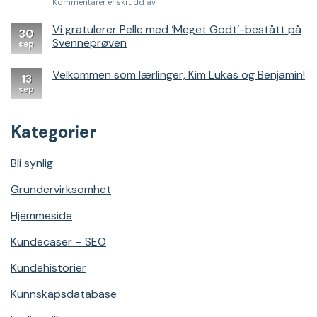
for
Kommentarer er skrudd av
Denne
SEO-
Vi gratulerer Pelle med ‘Meget Godt’-bestått på
30
strategien
Svenneprøven
sep
endret
alt
Velkommen som lærlinger, Kim Lukas og Benjamin!
for
13
Dør
sep
&
Vindu
Kategorier
Bli synlig
Grundervirksomhet
Hjemmeside
Kundecaser – SEO
Kundehistorier
Kunnskapsdatabase