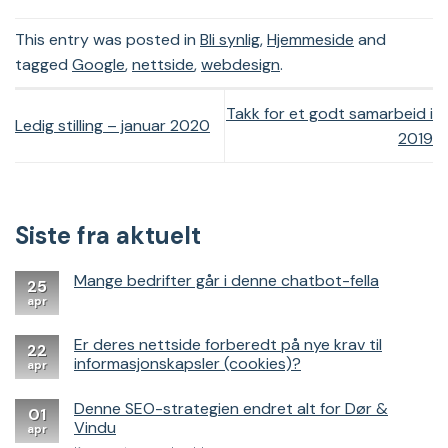
This entry was posted in
Bli synlig
,
Hjemmeside
and
tagged
Google
,
nettside
,
webdesign
.
Takk for et godt samarbeid i
Ledig stilling – januar 2020
2019
Siste fra aktuelt
Mange bedrifter går i denne chatbot-fella
25
apr
Er deres nettside forberedt på nye krav til
22
informasjonskapsler (cookies)?
apr
Denne SEO-strategien endret alt for Dør &
01
Vindu
apr