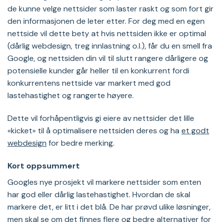
de kunne velge nettsider som laster raskt og som fort gir
den informasjonen de leter etter. For deg med en egen
nettside vil dette bety at hvis nettsiden ikke er optimal
(dårlig webdesign, treg innlastning o.l.), får du en smell fra
Google, og nettsiden din vil til slutt rangere dårligere og
potensielle kunder går heller til en konkurrent fordi
konkurrentens nettside var markert med god
lastehastighet og rangerte høyere.
Dette vil forhåpentligvis gi eiere av nettsider det lille
«kicket» til å optimalisere nettsiden deres og ha
et godt
webdesign
for bedre merking.
Kort oppsummert
Googles nye prosjekt vil markere nettsider som enten
har god eller dårlig lastehastighet. Hvordan de skal
markere det, er litt i det blå. De har prøvd ulike løsninger,
men skal se om det finnes flere og bedre alternativer for