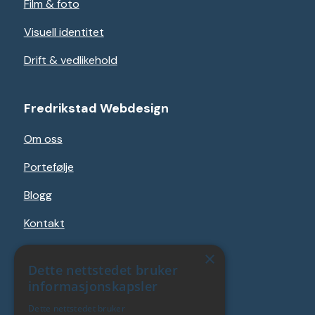
Film & foto
Visuell identitet
Drift & vedlikehold
Fredrikstad Webdesign
Om oss
Portefølje
Blogg
Kontakt
Personvernerklæring
×
Dette nettstedet bruker
Betingelser & vilkår
informasjonskapsler
Dette nettstedet bruker