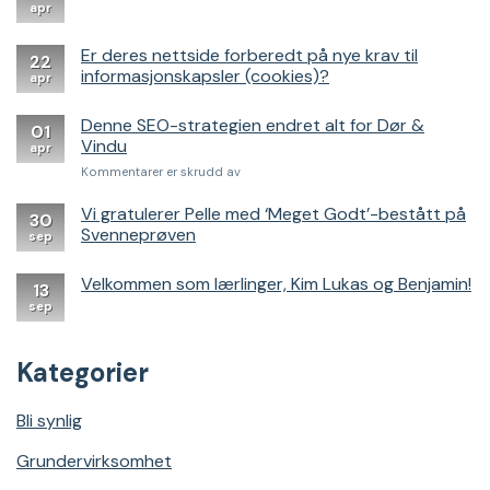
apr
Er deres nettside forberedt på nye krav til
22
informasjonskapsler (cookies)?
apr
Denne SEO-strategien endret alt for Dør &
01
Vindu
apr
for
Kommentarer er skrudd av
Denne
SEO-
Vi gratulerer Pelle med ‘Meget Godt’-bestått på
30
strategien
Svenneprøven
sep
endret
alt
Velkommen som lærlinger, Kim Lukas og Benjamin!
for
13
Dør
sep
&
Vindu
Kategorier
Bli synlig
Grundervirksomhet