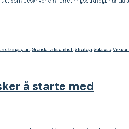
utt som beskriver din forretningsstrategi, har du 
orretningsplan
,
Grundervirksomhet
,
Strategi
,
Suksess
,
Virkso
sker å starte med