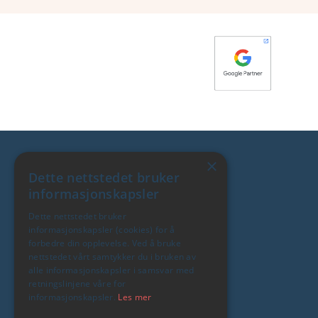
×
Dette nettstedet bruker
informasjonskapsler
Våre tjenester
Dette nettstedet bruker
informasjonskapsler (cookies) for å
forbedre din opplevelse. Ved å bruke
Ny nettside
nettstedet vårt samtykker du i bruken av
alle informasjonskapsler i samsvar med
Ny nettbutikk
retningslinjene våre for
informasjonskapsler.
Les mer
Digital markedsføring