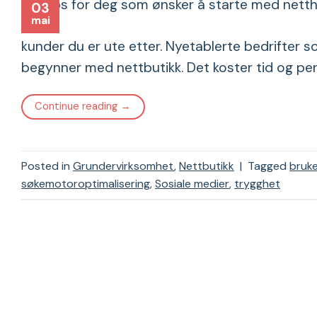
03
mai
kunder du er ute etter. Nyetablerte bedrifter s
begynner med nettbutikk. Det koster tid og peng
Continue reading
→
Posted in
Grundervirksomhet
,
Nettbutikk
|
Tagged
bruke
søkemotoroptimalisering
,
Sosiale medier
,
trygghet