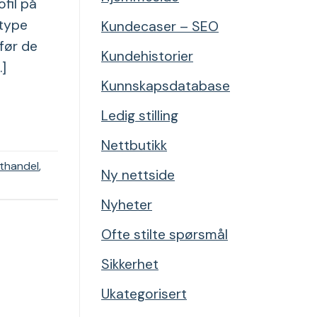
ofil på
 type
Kundecaser – SEO
før de
Kundehistorier
…]
Kunnskapsdatabase
Ledig stilling
Nettbutikk
thandel
,
Ny nettside
Nyheter
Ofte stilte spørsmål
Sikkerhet
Ukategorisert