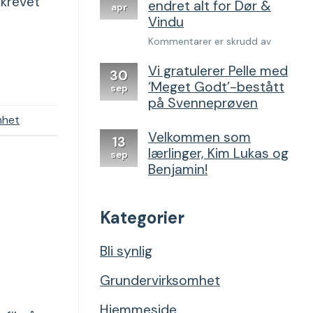
skrevet
endret alt for Dør &
apr
Vindu
for
Kommentarer er skrudd av
Denne
Vi gratulerer Pelle med
SEO-
30
‘Meget Godt’-bestått
strategie
sep
endret
på Svenneprøven
alt
mhet
for
Velkommen som
13
Dør
lærlinger, Kim Lukas og
sep
&
Benjamin!
Vindu
Kategorier
Bli synlig
Grundervirksomhet
Hjemmeside