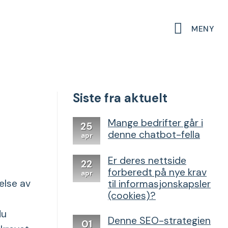
MENY
Siste fra aktuelt
Mange bedrifter går i
25
denne chatbot-fella
apr
Er deres nettside
22
forberedt på nye krav
apr
velse av
til informasjonskapsler
(cookies)?
du
Denne SEO-strategien
01