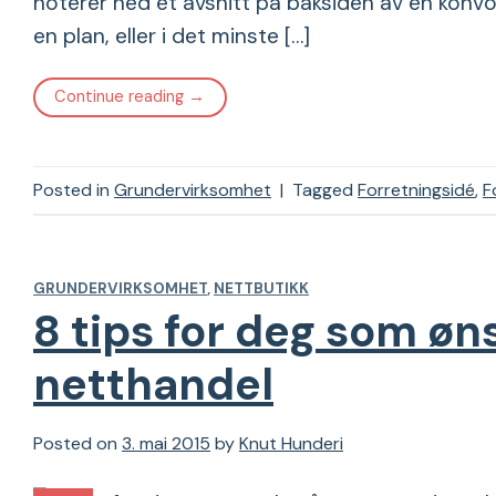
noterer ned et avsnitt på baksiden av en konvol
en plan, eller i det minste […]
Continue reading
→
Posted in
Grundervirksomhet
|
Tagged
Forretningsidé
,
F
GRUNDERVIRKSOMHET
,
NETTBUTIKK
8 tips for deg som øn
netthandel
Posted on
3. mai 2015
by
Knut Hunderi