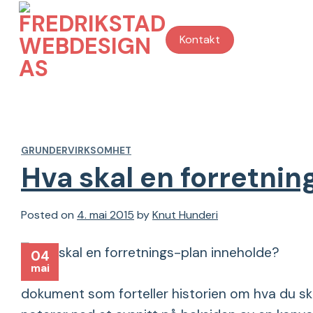
Skip
to
Kontakt
content
GRUNDERVIRKSOMHET
Hva skal en forretni
Posted on
4. mai 2015
by
Knut Hunderi
04
mai
dokument som forteller historien om hva du ska