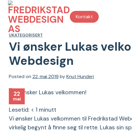
Skip
to
Kontakt
content
UKATEGORISERT
Vi ønsker Lukas velk
Webdesign
Posted on
22. mai 2019
by
Knut Hunderi
22
mai
Lesetid:
< 1
minutt
Vi ønsker Lukas velkommen til Fredrikstad Webd
virkelig begynt å finne seg til rette. Lukas sin