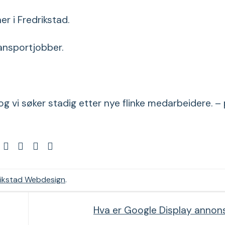
r i Fredrikstad.
Transportjobber.
g vi søker stadig etter nye flinke medarbeidere. –
rikstad Webdesign
.
Hva er Google Display anno