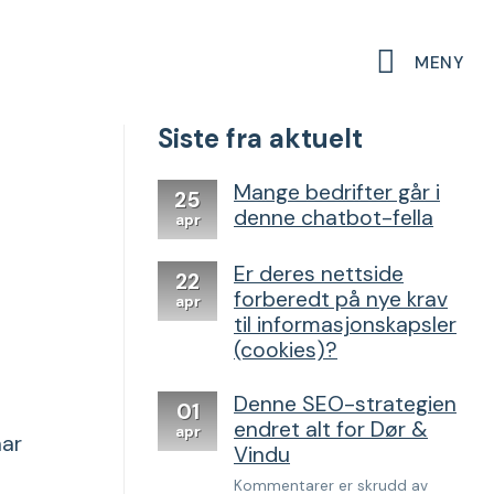
MENY
Siste fra aktuelt
Mange bedrifter går i
25
denne chatbot-fella
apr
Er deres nettside
22
forberedt på nye krav
apr
til informasjonskapsler
(cookies)?
Denne SEO-strategien
01
endret alt for Dør &
apr
har
Vindu
for
Kommentarer er skrudd av