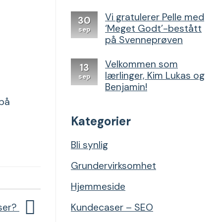
Denne
Vi gratulerer Pelle med
SEO-
30
‘Meget Godt’-bestått
strategie
sep
endret
på Svenneprøven
alt
for
Velkommen som
13
Dør
lærlinger, Kim Lukas og
sep
&
Benjamin!
Vindu
 på
Kategorier
Bli synlig
Grundervirksomhet
Hjemmeside
nser?
Kundecaser – SEO